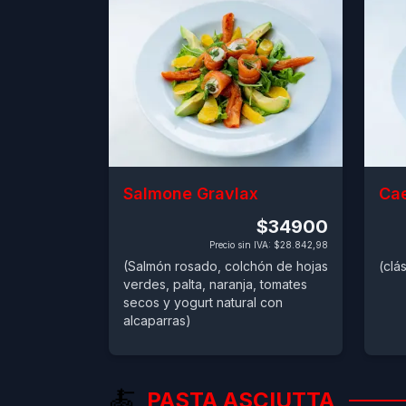
Salmone Gravlax
Cae
$34900
Precio sin IVA
:
$28.842,98
(Salmón rosado, colchón de hojas
(clá
verdes, palta, naranja, tomates
secos y yogurt natural con
alcaparras)
🍝
PASTA ASCIUTTA