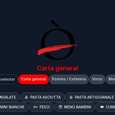
Carta general
Carta general
Postres / Cafetería
Vinos
Men
 selector
INSALATE
🍝
PASTA ASCIUTTA
🍝
PASTA ARTIGGIANALE
ARNI BIANCHE
🐟
PESCI
🧒
MENÚ BAMBINI
🍽️
CUBI