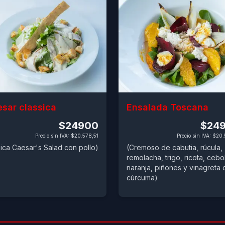
sar classica
Ensalada Toscana
$24900
$24
Precio sin IVA
:
$20.578,51
Precio sin IVA
:
$20.
sica Caesar's Salad con pollo)
(Cremoso de cabutia, rúcula,
remolacha, trigo, ricota, cebol
naranja, piñones y vinagreta 
cúrcuma)