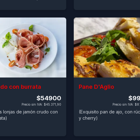
do con burrata
Pane D'Aglio
$54900
$9
Precio sin IVA
:
$45.371,90
Precio sin IVA
:
$8.
as lonjas de jamón crudo con
(Exquisito pan de ajo, con rú
ata)
y cherry)