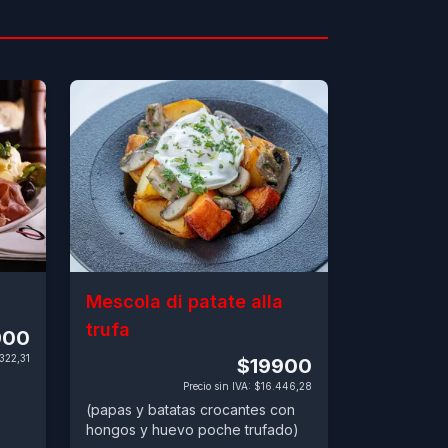
Mescola di patate alla
trufa
900
322,31
$19900
Precio sin IVA
:
$16.446,28
(papas y batatas crocantes con
hongos y huevo poche trufado)