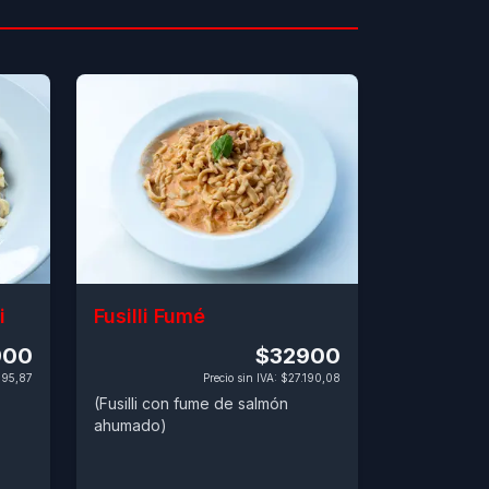
i
Fusilli Fumé
900
$32900
495,87
Precio sin IVA
:
$27.190,08
(Fusilli con fume de salmón
ahumado)