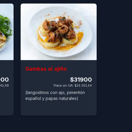
Gambas al ajillo
900
$31900
42,98
Precio sin IVA
:
$26.363,64
(langostinos con ajo, pimentón
español y papas naturales)