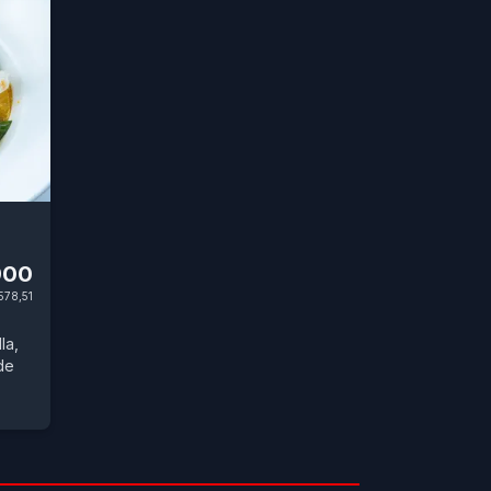
900
578,51
la,
de