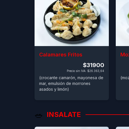
Calamares Fritos
Moz
$31900
Precio sin IVA
:
$26.363,64
(crocante camarón, mayonesa de
(moz
mar, emulsión de morrones
asados y limón)
🥗
INSALATE