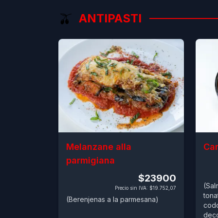
🫒
ANTIPASTI
Melanzane alla
Car
parmigiana
$23900
(Sal
Precio sin IVA
:
$19.752,07
tona
(Berenjenas a la parmesana)
codo
deco