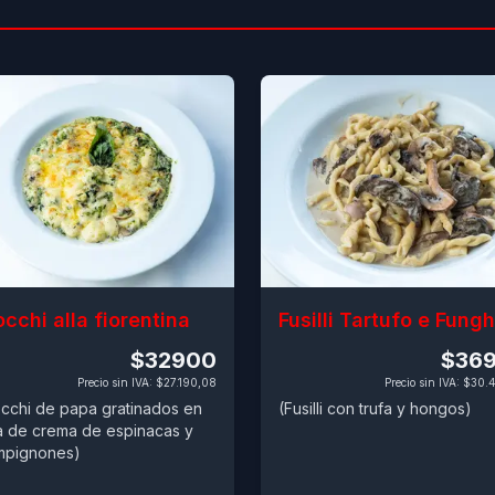
cchi alla fiorentina
Fusilli Tartufo e Fungh
$32900
$36
Precio sin IVA
:
$27.190,08
Precio sin IVA
:
$30.
cchi de papa gratinados en
(Fusilli con trufa y hongos)
a de crema de espinacas y
mpignones)