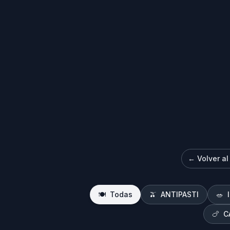
←
Volver al
🍽️
Todas
🫒
ANTIPASTI
🥗
🍗
C