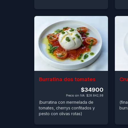
Burratina dos tomates
Cru
$34900
Precio sin IVA
:
$28.842,98
(burratina con mermelada de
(fin
tomates, cherrys confitados y
burr
pesto con olivas rotas)