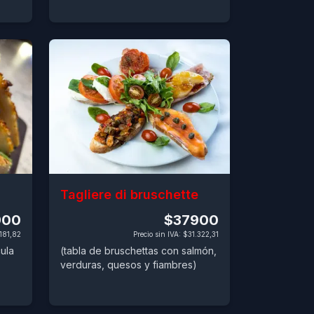
Tagliere di bruschette
900
$37900
181,82
Precio sin IVA
:
$31.322,31
cula
(tabla de bruschettas con salmón,
verduras, quesos y fiambres)