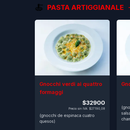
🍝
PASTA ARTIGGIANALE
Gnocchi verdi ai quattro
Gno
formaggi
$32900
(gno
Precio sin IVA
:
$27.190,08
sals
(gnocchi de espinaca cuatro
cha
quesos)