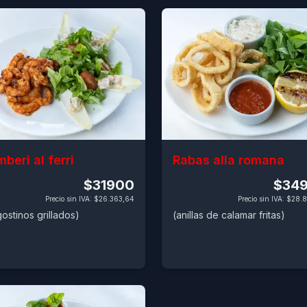
beri al ferri
Rabas alla romana
$31900
$34
Precio sin IVA
:
$26.363,64
Precio sin IVA
:
$28.8
gostinos grillados)
(anillas de calamar fritas)