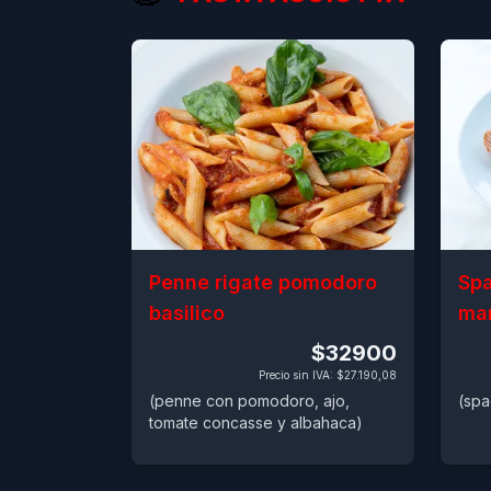
Penne rigate pomodoro
Spa
basilico
ma
$32900
Precio sin IVA
:
$27.190,08
(penne con pomodoro, ajo,
(spa
tomate concasse y albahaca)