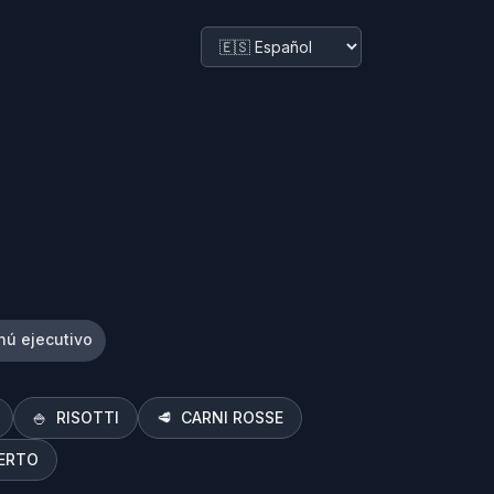
ú ejecutivo
🍚
RISOTTI
🥩
CARNI ROSSE
ERTO