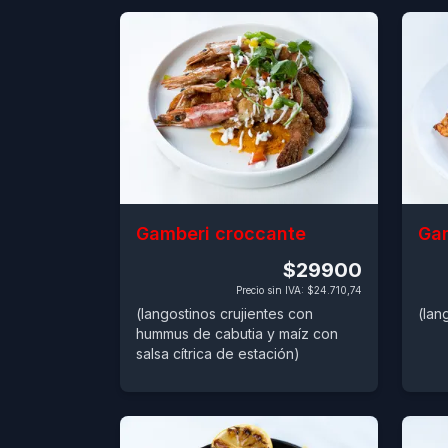
Gamberi croccante
Gam
$29900
Precio sin IVA
:
$24.710,74
(langostinos crujientes con
(lan
hummus de cabutia y maíz con
salsa cítrica de estación)