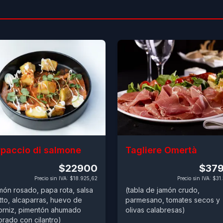
paccio di salmone
Tagliere Omertà
$22900
$37
Precio sin IVA
:
$18.925,62
Precio sin IVA
:
$31.
món rosado, papa rota, salsa
(tabla de jamón crudo,
tto, alcaparras, huevo de
parmesano, tomates secos y
rniz, pimentón ahumado
olivas calabresas)
rado con cilantro)