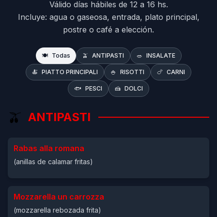
Válido días hábiles de 12 a 16 hs.
Incluye: agua o gaseosa, entrada, plato principal,
postre o café a elección.
🍽️
Todas
🫒
ANTIPASTI
🥗
INSALATE
🍝
PIATTO PRINCIPALI
🍚
RISOTTI
🍗
CARNI
🐟
PESCI
🍰
DOLCI
🫒
ANTIPASTI
Rabas alla romana
(anillas de calamar fritas)
Mozzarella un carrozza
(mozzarella rebozada frita)