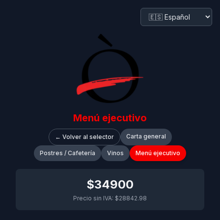
Menú ejecutivo
Carta general
←
Volver al selector
Postres / Cafetería
Vinos
Menú ejecutivo
$34900
Precio sin IVA
:
$28842.98